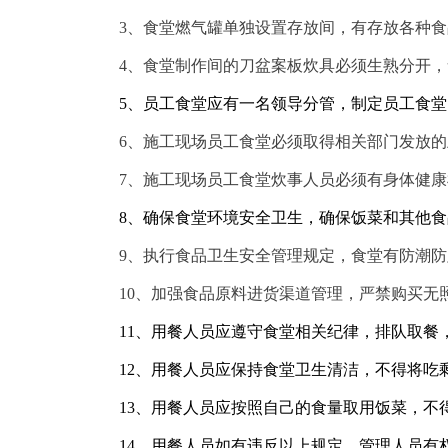
3、食堂燃气罐单独设置存放间，有存放各种
4、食堂制作间的刀盆案板炊具必须生熟分开
5、员工食堂应有一名领导分管，制定员工食
6、施工现场员工食堂必须取得相关部门发放
7、施工现场员工食堂炊事人员必须有身体健
8、确保食堂环境安全卫生，确保饭菜和其他
9、执行食品卫生安全管理规定，食堂有防潮
10、加强食品原料进货渠道管理，严禁购买无
11、用
餐人员应遵守
食堂相关
纪律，
排队取餐
12、用
餐人员应保持食堂
卫生清
洁，不
得
将吃
13、用餐
人员
应
按
照
自己的
食
量
取用
饭
菜
，不
14、用
餐
人
员如
有
违反以上规定，管理人员有