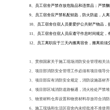
8、员工
宿舍
严禁
存放危险品
和
违禁品；
严禁
酗
9、员工
宿舍
应
严禁私配钥匙，
防火防盗，
人离
10、员工宿舍住宿人员要
爱护公共
财产物品
，
11、员工宿舍住宿人员应遵守作息时间规定，
12、员工离职应于三天内搬离宿舍，搬离前须
1、贯彻国家关于施工现场消防安全管理相关
2、项目部消防安全管理工作必须有项目领导
3、项目部应有消防安全规定，消防设施器材
4、项目部区域消防道路畅通，消火栓处严禁
5、物资材料仓库设置和物资材料存放符合消
6、施工现场和生活区宿舍内未经批准不准使